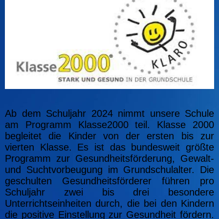
Ab dem Schuljahr 2024 nimmt unsere Schule
am Programm Klasse2000 teil. Klasse 2000
begleitet die Kinder von der ersten bis zur
vierten Klasse. Es ist das bundesweit größte
Programm zur Gesundheitsförderung, Gewalt-
und Suchtvorbeugung im Grundschulalter. Die
geschulten Gesundheitsförderer führen pro
Schuljahr zwei bis drei besondere
Unterrichtseinheiten durch, die bei den Kindern
die positive Einstellung zur Gesundheit fördern.