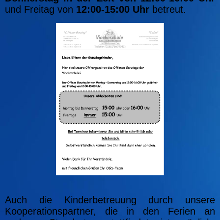
und Freitag von
12:00-15:00 Uhr
betreut.
Auch die Kinderbetreuung durch unsere
Kooperationspartner, die in den Ferien an