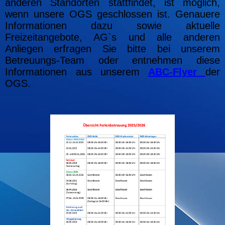
anderen Standorten stattfindet, ist möglich,
wenn unsere OGS geschlossen ist. Genauere
Informationen dazu sowie aktuelle
Freizeitangebote, AG`s und alle anderen
Anliegen erfragen Sie bitte bei unserem
Betreuungs-Team oder entnehmen diese
Informationen aus unserem
ABC-Flyer
der
OGS.